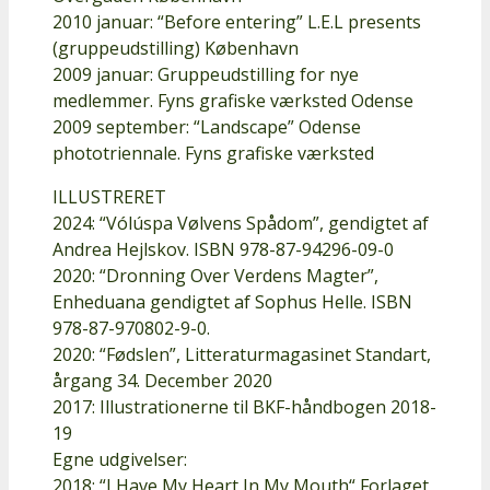
2010 januar: “Before entering” L.E.L presents
(gruppeudstilling) København
2009 januar: Gruppeudstilling for nye
medlemmer. Fyns grafiske værksted Odense
2009 september: “Landscape” Odense
phototriennale. Fyns grafiske værksted
ILLUSTRERET
2024: “Vólúspa Vølvens Spådom”, gendigtet af
Andrea Hejlskov. ISBN 978-87-94296-09-0
2020: “Dronning Over Verdens Magter”,
Enheduana gendigtet af Sophus Helle. ISBN
978-87-970802-9-0.
2020: “Fødslen”, Litteraturmagasinet Standart,
årgang 34. December 2020
2017: Illustrationerne til BKF-håndbogen 2018-
19
Egne udgivelser:
2018: “I Have My Heart In My Mouth“ Forlaget