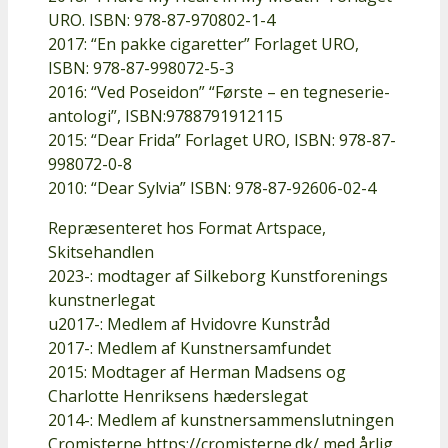
URO. ISBN: 978-87-970802-1-4
2017: “En pakke cigaretter” Forlaget URO,
ISBN: 978-87-998072-5-3
2016: “Ved Poseidon” “Første – en tegneserie-
antologi”, ISBN:9788791912115
2015: “Dear Frida” Forlaget URO, ISBN: 978-87-
998072-0-8
2010: “Dear Sylvia” ISBN: 978-87-92606-02-4
Repræsenteret hos Format Artspace,
Skitsehandlen
2023-: modtager af Silkeborg Kunstforenings
kunstnerlegat
u2017-: Medlem af Hvidovre Kunstråd
2017-: Medlem af Kunstnersamfundet
2015: Modtager af Herman Madsens og
Charlotte Henriksens hæderslegat
2014-: Medlem af kunstnersammenslutningen
Cromisterne https://cromisterne.dk/ med årlig