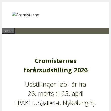
Hop
til
indhold
Menu
Cromisternes
forårsudstilling 2026
Udstillingen løb i år fra
28. marts til 25. april
i
PAKHUS
, Nykøbing Sj.
galleriet