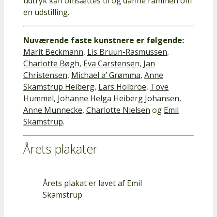
udtryk kan omsættes til og danne rammen om
en udstilling.
Nuværende faste kunstnere er følgende:
Marit Beckmann
,
Lis Bruun-Rasmussen
,
Charlotte Bøgh
,
Eva Carstensen
,
Jan
Christensen
,
Michael a’ Grømma
,
Anne
Skamstrup Heiberg
,
Lars Holbroe
,
Tove
Hummel
,
Johanne Helga Heiberg Johansen
,
Anne Munnecke
,
Charlotte Nielsen
og
Emil
Skamstrup
.
Årets plakater
Årets plakat er lavet af Emil
Skamstrup