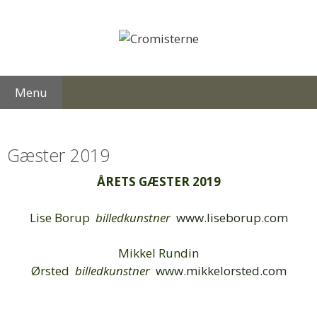
Hop
til
indhold
Menu
Gæster 2019
ÅRETS GÆSTER 2019
Lise Borup
billedkunstner
www.liseborup.com
Mikkel Rundin
Ørsted
billedkunstner
www.mikkelorsted.com