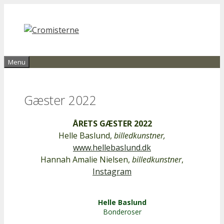
Hop
til
indhold
Menu
Gæster 2022
ÅRETS GÆSTER 2022
Helle Baslund,
billedkunstner,
www.hellebaslund.dk
Hannah Amalie Nielsen,
billedkunstner
,
Instagram
Helle Baslund
Bonderoser